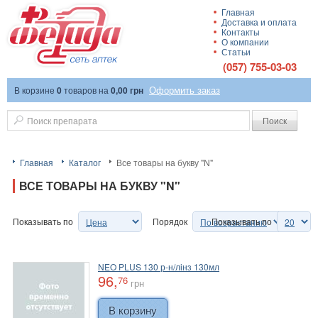
Главная
Доставка и оплата
Сеть аптек
Контакты
О компании
Статьи
(057) 755-03-03
Оформить заказ
В корзине
0
товаров
на
0,00 грн
"Фетида"
Поиск
Главная
Каталог
Все товары на букву "N"
ВСЕ ТОВАРЫ НА БУКВУ "N"
Показывать по
Порядок
Показывать по
NEO PLUS 130 р-н/лінз 130мл
96,
76
грн