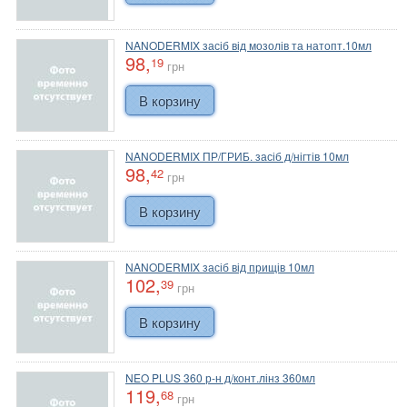
NANODERMIX засіб від мозолів та натопт.10мл
98,
19
грн
NANODERMIX ПР/ГРИБ. засіб д/нігтів 10мл
98,
42
грн
NANODERMIX засіб від прищів 10мл
102,
39
грн
NEO PLUS 360 р-н д/конт.лінз 360мл
119,
68
грн