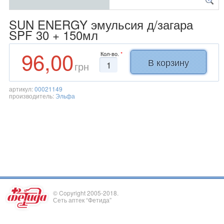
SUN ENERGY эмульсия д/загара
SPF 30 + 150мл
96,00
Кол-во.
*
грн
артикул:
00021149
производитель:
Эльфа
© Copyright 2005-2018.
Сеть аптек “Фетида”