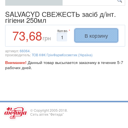
SALVACYD СВЕЖЕСТЬ засіб д/інт.
гігіени 250мл
73,68
Кол-во.
*
грн
артикул:
66064.
производитель:
ТОВ КФК ГрінФармКосметик (Україна)
Данный товар высылается заказчику в течение 5-7
Внимание!
рабочих дней.
© Copyright 2005-2018.
Сеть аптек “Фетида”