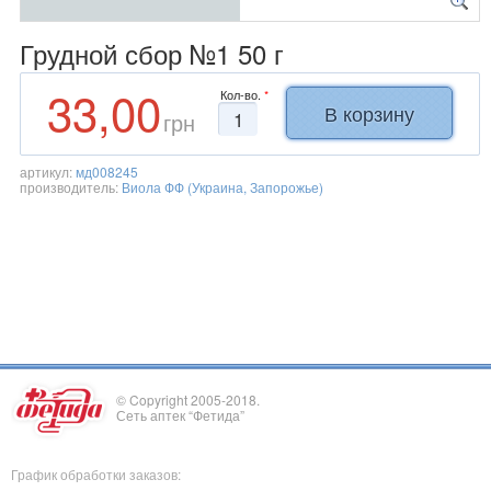
Грудной сбор №1 50 г
33,00
Кол-во.
*
грн
артикул:
мд008245
производитель:
Виола ФФ (Украина, Запорожье)
© Copyright 2005-2018.
Сеть аптек “Фетида”
График обработки заказов: