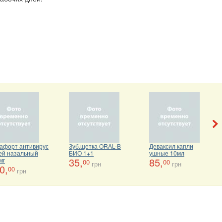
афорт антивирус
Зуб.щетка ORAL-В
Деваксил капли
ей назальный
БИО 1+1
ушные 10мл
35,
85,
мг
00
00
грн
грн
0,
00
грн