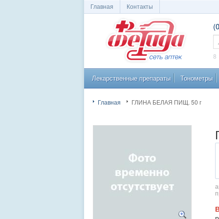
Главная
Контакты
(
Сеть аптек
П
8
Лекарственные препараты
Тонометры
"Фетида"
Главная
ГЛИНА БЕЛАЯ ПИЩ. 50 г
а
п
р