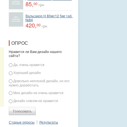
85,
00
грн
Вальсакор Н 80мг/12,5мг таб.
№84
420,
00
грн
ОПРОС
Нравится ли Вам дизайн нашего
сайта?
Варианты
Да, очень нравится
Хороший дизайн
Довольно неплохой дизайн, но его
Вальсакор Н
Элекасол сбор 20ф/п
Пшик
нужно доработать
80мг/12,5мг таб.№84
по 1,5 г
гипертонич.100 мл
420,
32,
спрей с морск вод
00
00
Мне дизайн не очень нравится
грн
грн
180,
00
грн
Дизайн совсем не нравится
Старые опросы
Результаты