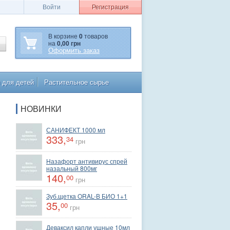
Войти
Регистрация
В корзине
0
товаров
на
0,00 грн
Оформить заказ
 для детей
Растительное сырье
НОВИНКИ
САНИФЕКТ 1000 мл
333,
34
грн
Назафорт антивирус спрей
назальный 800мг
140,
00
грн
Зуб.щетка ORAL-В БИО 1+1
35,
00
грн
Деваксил капли ушные 10мл