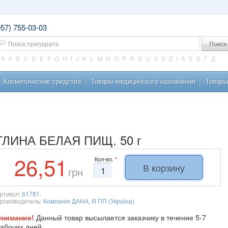
057) 755-03-03
оиск
9
A
B
C
D
E
F
G
H
I
J
K
L
M
N
O
P
R
S
U
V
X
Z
І
А
Б
В
Г
Д
Косметические средства
Товары медицинского назначения
Товары
ГЛИНА БЕЛАЯ ПИЩ. 50 г
26,51
Кол-во.
*
грн
ртикул:
61781.
роизводитель:
Компанія ДАНА, Я ПП (Україна)
Данный товар высылается заказчику в течение 5-7
Внимание!
абочих дней.