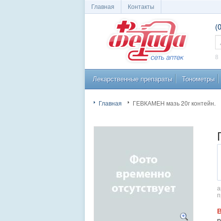
Главная
Контакты
(
Сеть аптек
П
8
Лекарственные препараты
Тонометры
"Фетида"
Главная
ГЕВКАМЕН мазь 20г контейн.
а
п
р