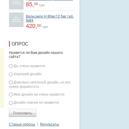
85,
00
грн
Вальсакор Н 80мг/12,5мг таб.
№84
420,
00
грн
ОПРОС
Нравится ли Вам дизайн нашего
сайта?
Варианты
Да, очень нравится
Хороший дизайн
Довольно неплохой дизайн, но его
Вальсакор Н
Элекасол сбор 20ф/п
Пшик
нужно доработать
80мг/12,5мг таб.№84
по 1,5 г
гипертонич.100 мл
420,
32,
спрей с морск вод
00
00
Мне дизайн не очень нравится
грн
грн
180,
00
грн
Дизайн совсем не нравится
Старые опросы
Результаты