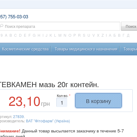
057) 755-03-03
оиск
9
A
B
C
D
E
F
G
H
I
J
K
L
M
N
O
P
R
S
U
V
X
Z
І
А
Б
В
Г
Д
Косметические средства
Товары медицинского назначения
Товары
ГЕВКАМЕН мазь 20г контейн.
23,10
Кол-во.
*
грн
ртикул:
27839.
роизводитель:
ВАТ ”Фітофарм” (Україна)
Данный товар высылается заказчику в течение 5-7
Внимание!
абочих дней.