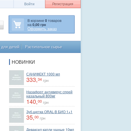
Войти
Регистрация
В корзине
0
товаров
на
0,00 грн
Оформить заказ
 для детей
Растительное сырье
НОВИНКИ
САНИФЕКТ 1000 мл
333,
34
грн
Назафорт антивирус спрей
назальный 800мг
140,
00
грн
Зуб.щетка ORAL-В БИО 1+1
35,
00
грн
Деваксил капли ушные 10мл