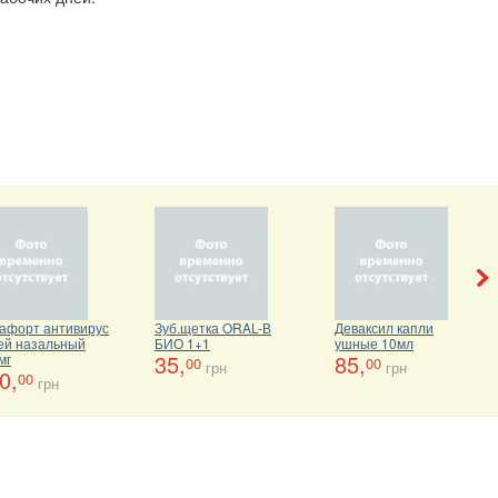
афорт антивирус
Зуб.щетка ORAL-В
Деваксил капли
ей назальный
БИО 1+1
ушные 10мл
35,
85,
мг
00
00
грн
грн
0,
00
грн