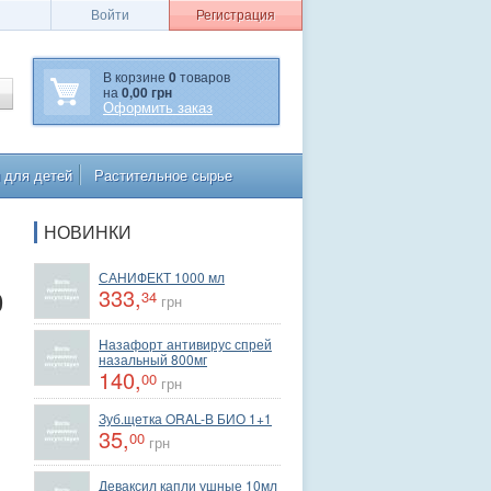
Войти
Регистрация
В корзине
0
товаров
на
0,00 грн
Оформить заказ
 для детей
Растительное сырье
НОВИНКИ
САНИФЕКТ 1000 мл
0
333,
34
грн
Назафорт антивирус спрей
назальный 800мг
140,
00
грн
Зуб.щетка ORAL-В БИО 1+1
35,
00
грн
Деваксил капли ушные 10мл