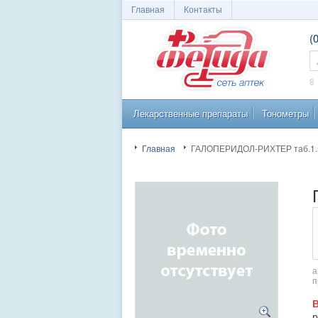
Главная
Контакты
(
Сеть аптек
П
8
Лекарственные препараты
Тонометры
"Фетида"
Главная
ГАЛОПЕРИДОЛ-РИХТЕР таб.1.
а
п
р