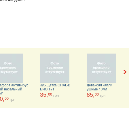
афорт антивирус
Зуб.щетка ORAL-В
Деваксил капли
ей назальный
БИО 1+1
ушные 10мл
35,
85,
мг
00
00
грн
грн
0,
00
грн