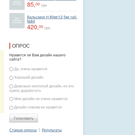
85,
00
грн
Вальсакор Н 80мг/12,5мг таб.
№84
420,
00
грн
ОПРОС
Нравится ли Вам дизайн нашего
сайта?
Варианты
Да, очень нравится
Хороший дизайн
Довольно неплохой дизайн, но его
Вальсакор Н
Элекасол сбор 20ф/п
Пшик
нужно доработать
80мг/12,5мг таб.№84
по 1,5 г
гипертонич.100 мл
420,
32,
спрей с морск вод
00
00
Мне дизайн не очень нравится
грн
грн
180,
00
грн
Дизайн совсем не нравится
Старые опросы
Результаты