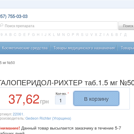
057) 755-03-03
оиск
9
A
B
C
D
E
F
G
H
I
J
K
L
M
N
O
P
R
S
U
V
X
Z
І
А
Б
В
Г
Д
Косметические средства
Товары медицинского назначения
Товары
5 мг №50
ГАЛОПЕРИДОЛ-РИХТЕР таб.1.5 мг №5
37,62
Кол-во.
*
грн
ртикул:
22061.
роизводитель:
Gedeon Richter (Угорщина)
Данный товар высылается заказчику в течение 5-7
Внимание!
абочих дней.