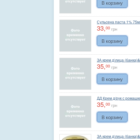
Сульсена паста 1% 75м
33,
00
грн
ЗА крем д\лица (банка
35,
00
грн
ДД Крем д/рук с ромашк
35,
00
грн
ЗА крем д\лица (банка