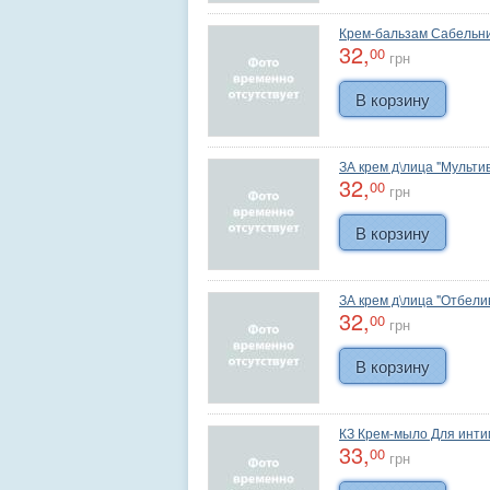
Крем-бальзам Сабельни
32,
00
грн
ЗА крем д\лица "Мульт
32,
00
грн
ЗА крем д\лица "Отбел
32,
00
грн
КЗ Крем-мыло Для инти
33,
00
грн