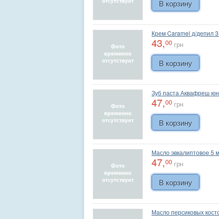
Крем Caramel д/депил 3
43,
00
грн
Зуб паста Аквафреш юн
47,
00
грн
Масло эвкалиптовое 5 
47,
00
грн
Масло персиковых косто