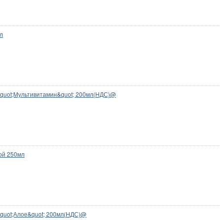
л
)&quot;Мультивитамин&quot; 200мл(НДС)@
ой 250мл
)&quot;Алое&quot; 200мл(НДС)@