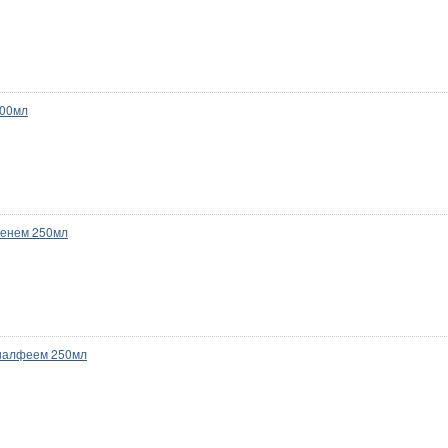
100мл
шенем 250мл
 шалфеем 250мл