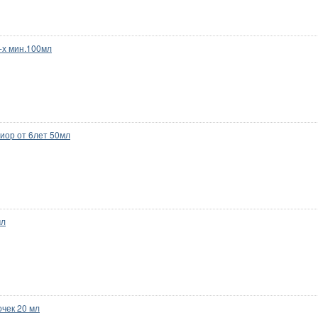
-х мин.100мл
иор от 6лет 50мл
мл
чек 20 мл