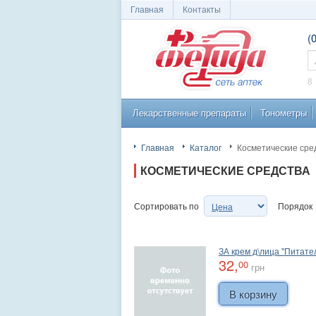
Главная
Контакты
(
Сеть аптек
П
8
Лекарственные препараты
Тонометры
"Фетида"
Главная
Каталог
Косметические сре
КОСМЕТИЧЕСКИЕ СРЕДСТВА
Сортировать по
Порядок
ЗА крем д\лица "Питат
32,
00
грн