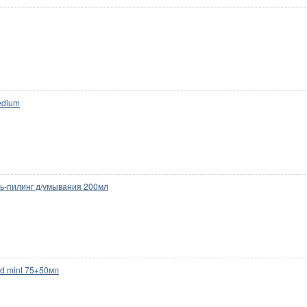
edium
ль-пилинг д/умывания 200мл
d mint 75+50мл