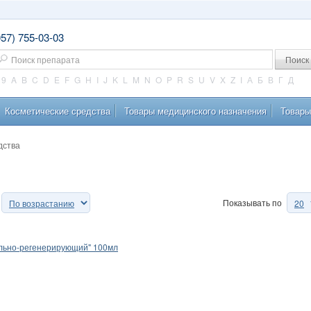
057) 755-03-03
оиск
9
A
B
C
D
E
F
G
H
I
J
K
L
M
N
O
P
R
S
U
V
X
Z
І
А
Б
В
Г
Д
Косметические средства
Товары медицинского назначения
Товары
дства
Показывать по
ельно-регенерирующий" 100мл