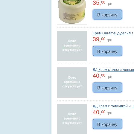
35,
00
грн
Крем Caramel д/депил 
39,
00
грн
ДД Крем с алоэ и жень
40,
00
грн
ДД Крем с голубикой и
40,
00
грн