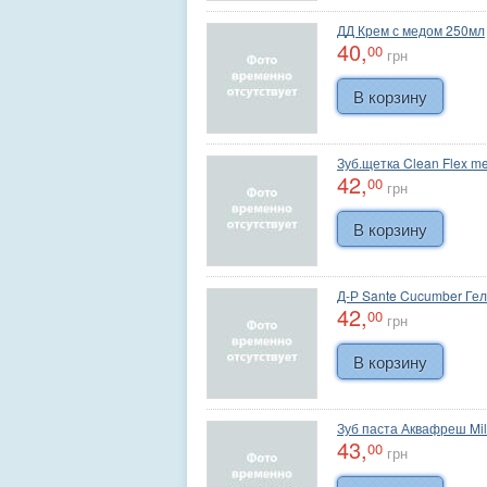
ДД Крем с медом 250мл
40,
00
грн
Зуб.щетка Clean Flex m
42,
00
грн
Д-Р Sante Cucumber Ге
42,
00
грн
Зуб паста Аквафреш Mil
43,
00
грн