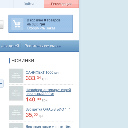
Войти
Регистрация
В корзине
0
товаров
на
0,00 грн
Оформить заказ
 для детей
Растительное сырье
НОВИНКИ
САНИФЕКТ 1000 мл
333,
34
грн
Назафорт антивирус спрей
назальный 800мг
140,
00
грн
Зуб.щетка ORAL-В БИО 1+1
35,
00
грн
Деваксил капли ушные 10мл