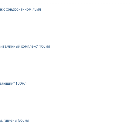
к с хондроитином 75мл
ивитаминный комплекс" 100мл
ивающий" 100мл
м. гигиены 500мл